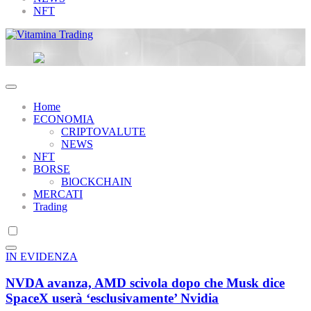
NFT
Vitamina Trading
Home
ECONOMIA
CRIPTOVALUTE
NEWS
NFT
BORSE
BlOCKCHAIN
MERCATI
Trading
IN EVIDENZA
NVDA avanza, AMD scivola dopo che Musk dice
SpaceX userà ‘esclusivamente’ Nvidia