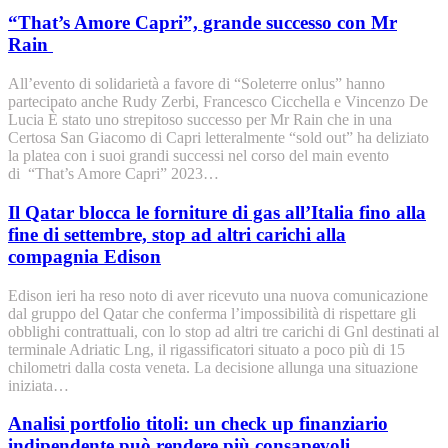
“That’s Amore Capri”, grande successo con Mr
Rain
All’evento di solidarietà a favore di “Soleterre onlus” hanno
partecipato anche Rudy Zerbi, Francesco Cicchella e Vincenzo De
Lucia È stato uno strepitoso successo per Mr Rain che in una
Certosa San Giacomo di Capri letteralmente “sold out” ha deliziato
la platea con i suoi grandi successi nel corso del main evento
di “That’s Amore Capri” 2023…
Il Qatar blocca le forniture di gas all’Italia fino alla
fine di settembre, stop ad altri carichi alla
compagnia Edison
Edison ieri ha reso noto di aver ricevuto una nuova comunicazione
dal gruppo del Qatar che conferma l’impossibilità di rispettare gli
obblighi contrattuali, con lo stop ad altri tre carichi di Gnl destinati al
terminale Adriatic Lng, il rigassificatori situato a poco più di 15
chilometri dalla costa veneta. La decisione allunga una situazione
iniziata…
Analisi portfolio titoli: un check up finanziario
indipendente può rendere più consapevoli