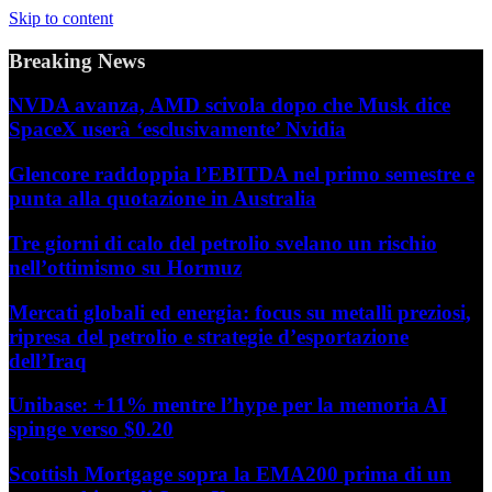
Skip to content
Breaking News
NVDA avanza, AMD scivola dopo che Musk dice
SpaceX userà ‘esclusivamente’ Nvidia
Glencore raddoppia l’EBITDA nel primo semestre e
punta alla quotazione in Australia
Tre giorni di calo del petrolio svelano un rischio
nell’ottimismo su Hormuz
Mercati globali ed energia: focus su metalli preziosi,
ripresa del petrolio e strategie d’esportazione
dell’Iraq
Unibase: +11% mentre l’hype per la memoria AI
spinge verso $0.20
Scottish Mortgage sopra la EMA200 prima di un