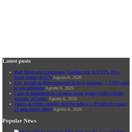
aprile-giugno
Archivi
Archivi
Categorie
Categorie
Latest posts
Wall Street apre contrastata: Nasdaq cede lo 0,55%, Dow
Jones segna +0,11%
Agosto 6, 2026
Usa, sussidi di disoccupazione in lieve aumento: + 1.000 unità
in una settimana
Agosto 6, 2026
Carte di pagamento in vacanza: come evitare truffe e brutte
sorprese all’estero
Agosto 6, 2026
Fineco accelera a luglio: raccolta netta a 1,78 miliardi e quasi
21 mila nuovi clienti
Agosto 6, 2026
Popular News