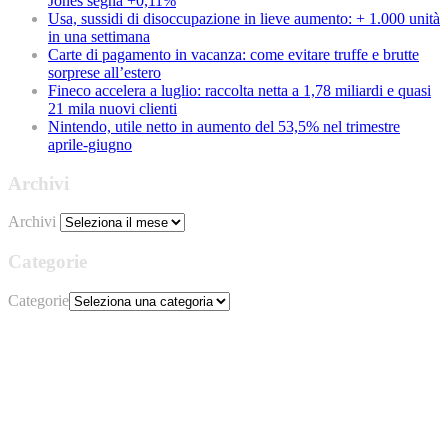
Jones segna +0,11%
Usa, sussidi di disoccupazione in lieve aumento: + 1.000 unità
in una settimana
Carte di pagamento in vacanza: come evitare truffe e brutte
sorprese all’estero
Fineco accelera a luglio: raccolta netta a 1,78 miliardi e quasi
21 mila nuovi clienti
Nintendo, utile netto in aumento del 53,5% nel trimestre
aprile-giugno
Archivi
Archivi
Categorie
Categorie
Bezos alleggerisce quota in Amazon per
oltre $ 4 miliardi
redazione
Agosto 5, 2026
Il fondatore del colosso dell’e-commerce ha depositato un piano di