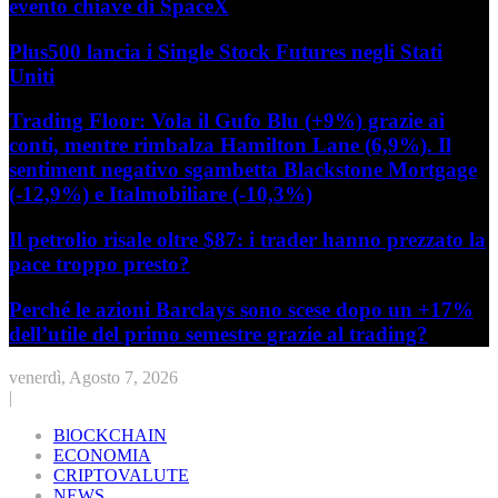
evento chiave di SpaceX
Plus500 lancia i Single Stock Futures negli Stati
Uniti
Trading Floor: Vola il Gufo Blu (+9%) grazie ai
conti, mentre rimbalza Hamilton Lane (6,9%). Il
sentiment negativo sgambetta Blackstone Mortgage
(-12,9%) e Italmobiliare (-10,3%)
Il petrolio risale oltre $87: i trader hanno prezzato la
pace troppo presto?
Perché le azioni Barclays sono scese dopo un +17%
dell’utile del primo semestre grazie al trading?
venerdì, Agosto 7, 2026
|
BlOCKCHAIN
ECONOMIA
CRIPTOVALUTE
NEWS