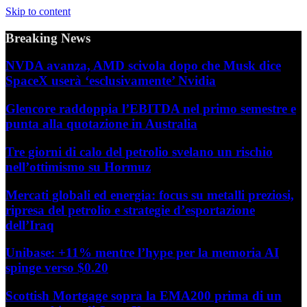
Skip to content
Breaking News
NVDA avanza, AMD scivola dopo che Musk dice
SpaceX userà ‘esclusivamente’ Nvidia
Glencore raddoppia l’EBITDA nel primo semestre e
punta alla quotazione in Australia
Tre giorni di calo del petrolio svelano un rischio
nell’ottimismo su Hormuz
Mercati globali ed energia: focus su metalli preziosi,
ripresa del petrolio e strategie d’esportazione
dell’Iraq
Unibase: +11% mentre l’hype per la memoria AI
spinge verso $0.20
Scottish Mortgage sopra la EMA200 prima di un