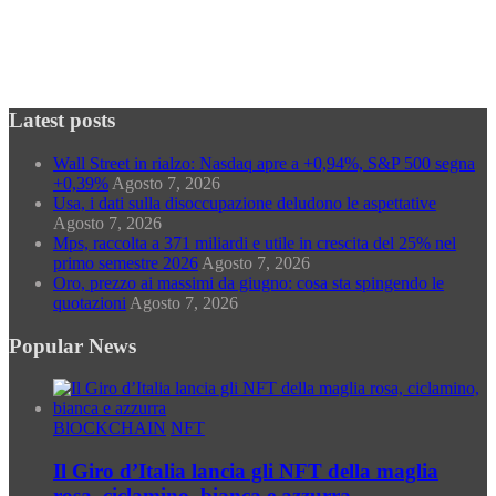
Categorie
Categorie
Latest posts
Wall Street in rialzo: Nasdaq apre a +0,94%, S&P 500 segna
+0,39%
Agosto 7, 2026
Usa, i dati sulla disoccupazione deludono le aspettative
Agosto 7, 2026
Mps, raccolta a 371 miliardi e utile in crescita del 25% nel
primo semestre 2026
Agosto 7, 2026
Oro, prezzo ai massimi da giugno: cosa sta spingendo le
quotazioni
Agosto 7, 2026
Popular News
BlOCKCHAIN
NFT
Il Giro d’Italia lancia gli NFT della maglia
rosa, ciclamino, bianca e azzurra