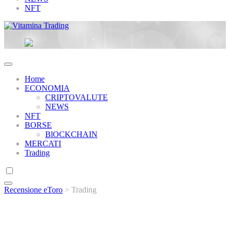
NFT
Vitamina Trading
Home
ECONOMIA
CRIPTOVALUTE
NEWS
NFT
BORSE
BlOCKCHAIN
MERCATI
Trading
Recensione eToro
>
Trading
Categoria:
Trading