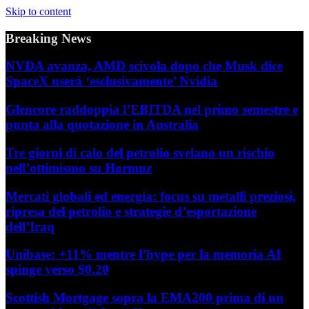
Skip to content
Breaking News
NVDA avanza, AMD scivola dopo che Musk dice
SpaceX userà ‘esclusivamente’ Nvidia
Glencore raddoppia l’EBITDA nel primo semestre e
punta alla quotazione in Australia
Tre giorni di calo del petrolio svelano un rischio
nell’ottimismo su Hormuz
Mercati globali ed energia: focus su metalli preziosi,
ripresa del petrolio e strategie d’esportazione
dell’Iraq
Unibase: +11% mentre l’hype per la memoria AI
spinge verso $0.20
Scottish Mortgage sopra la EMA200 prima di un