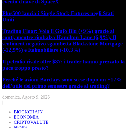
evento chiave di SpaceX
Plus500 lancia i Single Stock Futures negli Stati
Uniti
Trading Floor: Vola il Gufo Blu (+9%) grazie ai
conti, mentre rimbalza Hamilton Lane (6,9%). Il
sentiment negativo sgambetta Blackstone Mortgage
(-12,9%) e Italmobiliare (-10,3%)
Il petrolio risale oltre $87: i trader hanno prezzato la
pace troppo presto?
Perché le azioni Barclays sono scese dopo un +17%
dell’utile del primo semestre grazie al trading?
domenica, Agosto 9, 2026
|
BlOCKCHAIN
ECONOMIA
CRIPTOVALUTE
NEWS