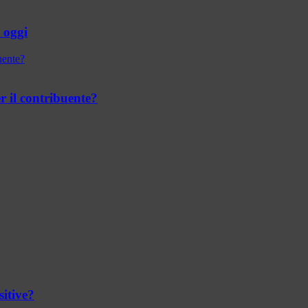
e oggi
r il contribuente?
sitive?