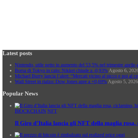
Archivi
Archivi
Categorie
Categorie
Latest posts
Nintendo, utile netto in aumento del 53,5% nel trimestre aprile
Borsa di Tokyo in calo: Nikkei chiude a -0,93%
Agosto 6, 202
Michael Burry lancia l’alert: “Mercati vicino al picco e poi al 
Wall Street in rialzo: Dow Jones apre a +0,69%
Agosto 5, 2026
Popular News
BlOCKCHAIN
NFT
Il Giro d’Italia lancia gli NFT della maglia rosa,