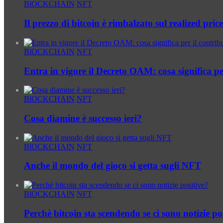
BlOCKCHAIN
NFT
Il prezzo di bitcoin è rimbalzato sul realized pric
BlOCKCHAIN
NFT
Entra in vigore il Decreto OAM: cosa significa pe
BlOCKCHAIN
NFT
Cosa diamine è successo ieri?
BlOCKCHAIN
NFT
Anche il mondo del gioco si getta sugli NFT
BlOCKCHAIN
NFT
Perchè bitcoin sta scendendo se ci sono notizie po