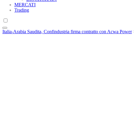
MERCATI
Trading
Italia-Arabia Saudita, Confindustria firma contratto con Acwa Power
Italia-Arabia Saudita, Confin
redazione
Settembre 12, 2023
Attrazione di nuovi investimenti vantaggiosi per entrambi i Paesi
Nel corso del Forum sugli Investimenti Italo-Sauditi 2023, tenutosi a
Power.
Acwa Power è una nota società di produzione di energia specializzata 
Memorandum d’Intesa consolida la partnership tra i due Paesi.