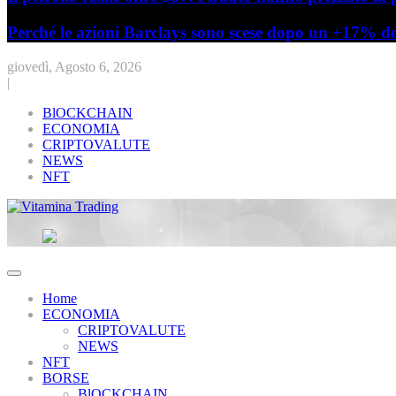
Perché le azioni Barclays sono scese dopo un +17% del
giovedì, Agosto 6, 2026
|
BlOCKCHAIN
ECONOMIA
CRIPTOVALUTE
NEWS
NFT
Vitamina Trading
Home
ECONOMIA
CRIPTOVALUTE
NEWS
NFT
BORSE
BlOCKCHAIN