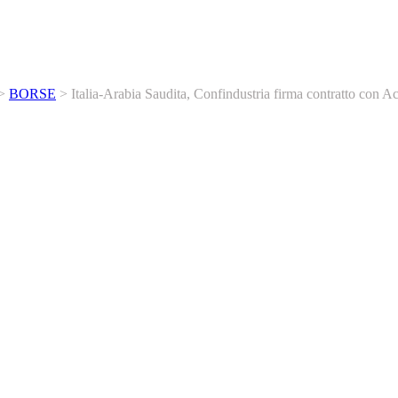
>
BORSE
>
Italia-Arabia Saudita, Confindustria firma contratto con
dustria firma contratto con Acw
 Milano il 4 settembre scorso, Barbara Beltrame, vicepresidente di Confi
in acqua desalinizzata e idrogeno verde, è presente in diverse Paesi de