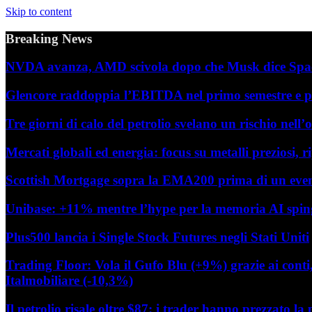
Skip to content
Breaking News
NVDA avanza, AMD scivola dopo che Musk dice Space
Glencore raddoppia l’EBITDA nel primo semestre e pu
Tre giorni di calo del petrolio svelano un rischio nel
Mercati globali ed energia: focus su metalli preziosi, r
Scottish Mortgage sopra la EMA200 prima di un even
Unibase: +11% mentre l’hype per la memoria AI spin
Plus500 lancia i Single Stock Futures negli Stati Uniti
Trading Floor: Vola il Gufo Blu (+9%) grazie ai cont
Italmobiliare (-10,3%)
Il petrolio risale oltre $87: i trader hanno prezzato la