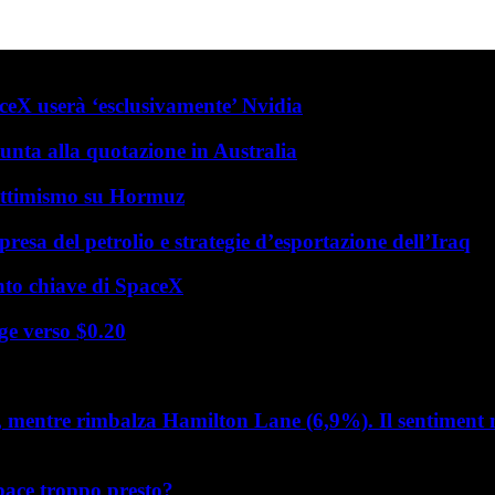
X userà ‘esclusivamente’ Nvidia
nta alla quotazione in Australia
l’ottimismo su Hormuz
ipresa del petrolio e strategie d’esportazione dell’Iraq
to chiave di SpaceX
ge verso $0.20
i, mentre rimbalza Hamilton Lane (6,9%). Il sentimen
 pace troppo presto?