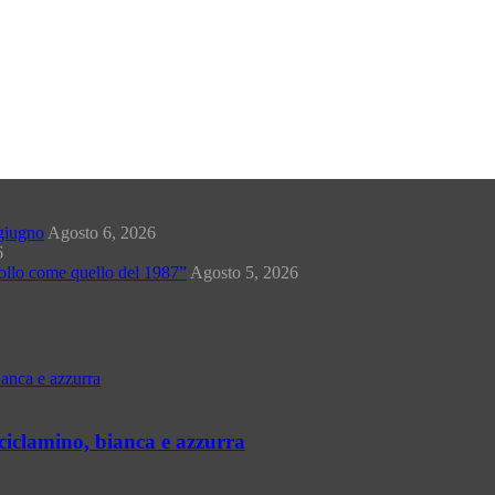
-giugno
Agosto 6, 2026
6
crollo come quello del 1987”
Agosto 5, 2026
 ciclamino, bianca e azzurra