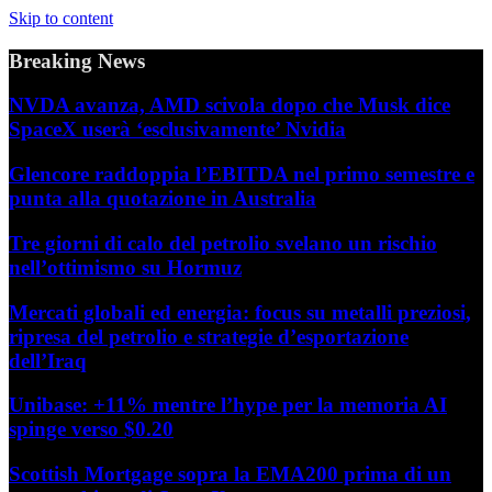
Skip to content
Breaking News
NVDA avanza, AMD scivola dopo che Musk dice
SpaceX userà ‘esclusivamente’ Nvidia
Glencore raddoppia l’EBITDA nel primo semestre e
punta alla quotazione in Australia
Tre giorni di calo del petrolio svelano un rischio
nell’ottimismo su Hormuz
Mercati globali ed energia: focus su metalli preziosi,
ripresa del petrolio e strategie d’esportazione
dell’Iraq
Unibase: +11% mentre l’hype per la memoria AI
spinge verso $0.20
Scottish Mortgage sopra la EMA200 prima di un