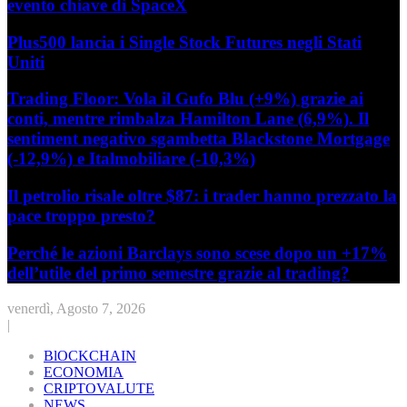
evento chiave di SpaceX
Plus500 lancia i Single Stock Futures negli Stati
Uniti
Trading Floor: Vola il Gufo Blu (+9%) grazie ai
conti, mentre rimbalza Hamilton Lane (6,9%). Il
sentiment negativo sgambetta Blackstone Mortgage
(-12,9%) e Italmobiliare (-10,3%)
Il petrolio risale oltre $87: i trader hanno prezzato la
pace troppo presto?
Perché le azioni Barclays sono scese dopo un +17%
dell’utile del primo semestre grazie al trading?
venerdì, Agosto 7, 2026
|
BlOCKCHAIN
ECONOMIA
CRIPTOVALUTE
NEWS