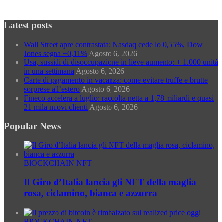
Categorie
Latest posts
Wall Street apre contrastata: Nasdaq cede lo 0,55%, Dow
Jones segna +0,11%
Agosto 6, 2026
Usa, sussidi di disoccupazione in lieve aumento: + 1.000 unità
in una settimana
Agosto 6, 2026
Carte di pagamento in vacanza: come evitare truffe e brutte
sorprese all’estero
Agosto 6, 2026
Fineco accelera a luglio: raccolta netta a 1,78 miliardi e quasi
21 mila nuovi clienti
Agosto 6, 2026
Popular News
BlOCKCHAIN
NFT
Il Giro d’Italia lancia gli NFT della maglia
rosa, ciclamino, bianca e azzurra
BlOCKCHAIN
NFT