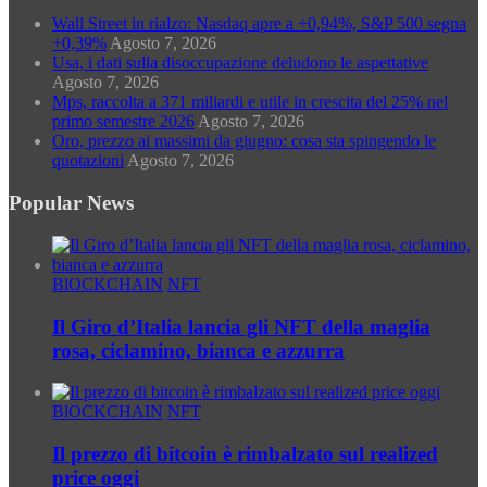
Wall Street in rialzo: Nasdaq apre a +0,94%, S&P 500 segna
+0,39%
Agosto 7, 2026
Usa, i dati sulla disoccupazione deludono le aspettative
Agosto 7, 2026
Mps, raccolta a 371 miliardi e utile in crescita del 25% nel
primo semestre 2026
Agosto 7, 2026
Oro, prezzo ai massimi da giugno: cosa sta spingendo le
quotazioni
Agosto 7, 2026
Popular News
BlOCKCHAIN
NFT
Il Giro d’Italia lancia gli NFT della maglia
rosa, ciclamino, bianca e azzurra
BlOCKCHAIN
NFT
Il prezzo di bitcoin è rimbalzato sul realized
price oggi