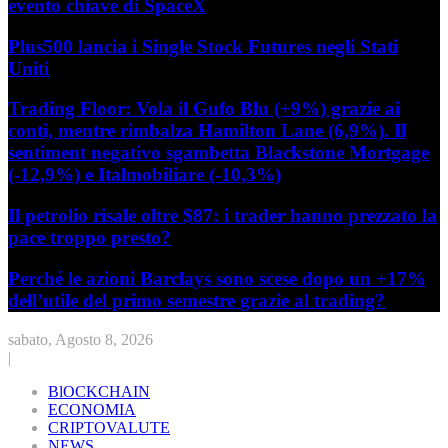
evento chiave di SpaceX
Plus500 lancia i Single Stock Futures negli Stati
Uniti
Trading Floor: Vola il Gufo Blu (+9%) grazie ai
conti, mentre rimbalza Hamilton Lane (6,9%). Il
sentiment negativo sgambetta Blackstone Mortgage
(-12,9%) e Italmobiliare (-10,3%)
Il petrolio risale oltre $87: i trader hanno prezzato la
pace troppo presto?
Perché le azioni Barclays sono scese dopo un +17%
dell’utile del primo semestre grazie al trading?
sabato, Agosto 8, 2026
|
BlOCKCHAIN
ECONOMIA
CRIPTOVALUTE
NEWS