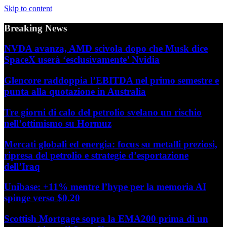
Skip to content
Breaking News
NVDA avanza, AMD scivola dopo che Musk dice
SpaceX userà ‘esclusivamente’ Nvidia
Glencore raddoppia l’EBITDA nel primo semestre e
punta alla quotazione in Australia
Tre giorni di calo del petrolio svelano un rischio
nell’ottimismo su Hormuz
Mercati globali ed energia: focus su metalli preziosi,
ripresa del petrolio e strategie d’esportazione
dell’Iraq
Unibase: +11% mentre l’hype per la memoria AI
spinge verso $0.20
Scottish Mortgage sopra la EMA200 prima di un